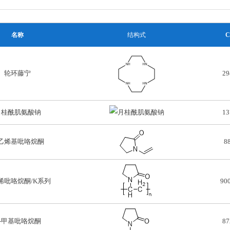
名称
结构式
轮环藤宁
29
月桂酰肌氨酸钠
13
-乙烯基吡咯烷酮
8
烯吡咯烷酮/K系列
900
-甲基吡咯烷酮
87