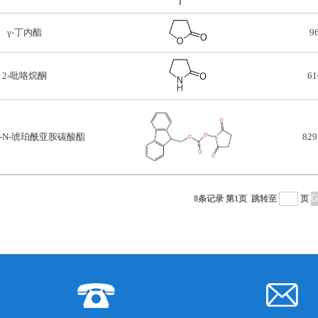
γ-丁内酯
9
2-吡咯烷酮
61
基-N-琥珀酰亚胺碳酸酯
829
8条记录 第1页
跳转至
页